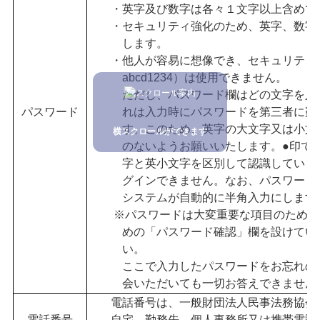
・英字及び数字は各々１文字以上含めて
・セキュリティ強化のため、英字、数字及
します。
・他人が容易に想像でき、セキュリティ上
abcd1234）は使用できません。
ただし、パスワード欄はどの文字を入
パスワード
れは入力時にパスワードを第三
者に盗
す
。このため、英字の大文字又は小文
横スクロールができます
のないようお願いいたします。●印で
字と英小文字を区別
して認識していま
グインできません。
なお、パスワード
システムが自動的に
半角入力にします
※パスワードは大変重要な項目のため、
めの「パスワード確認」欄を設け
てい
い。
ここで入力したパスワードをお忘れの場
会いただいても一切お答えでき
ません
電話番号は、一般財団法人民事法務協会か
電話番号
自宅、勤務先、個人事務所又
は携帯電話