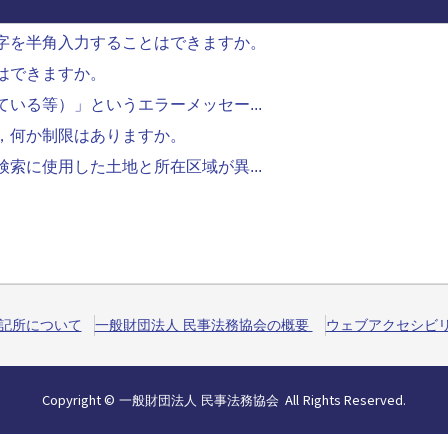
字を半角入力することはできますか。
はできますか。
いる等）」というエラーメッセー...
，何か制限はありますか。
索に使用した土地と所在区域が異...
記所について
一般財団法人 民事法務協会の概要
ウェブアクセシビ
Copyright
©
All
Rights
Reserved.
一般財団法人 民事法務協会