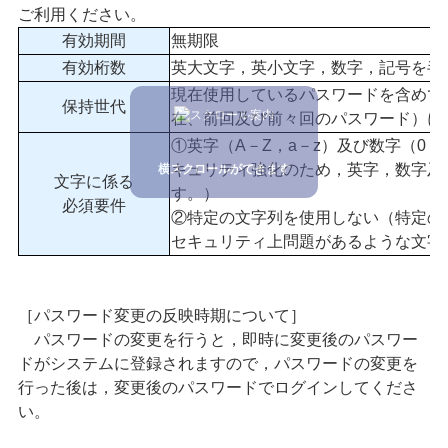
ご利用ください。
有効期間
無期限
有効桁数
英大文字，英小文字，数字，記号を半
現在使用しているパスワードを含めて
保持世代
在、前回及び前々回のパスワード）に
①英字（A－Z，a－z）及び数字（0
キュリティ強化のため，英字，数字及
横スクロールができます
文字に係る
す。）
必須要件
②特定の文字列を使用しない（特定の
セキュリティ上問題があるような文字列を
［パスワード変更の反映時期について］
パスワードの変更を行うと，即時に変更後のパスワー
ドがシステムに登録されますので，パスワードの変更を
行った後は，変更後のパスワードでログインしてくださ
い。