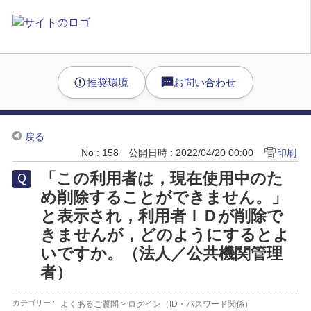
推奨環境
お問い合わせ
戻る
No : 158
公開日時 : 2022/04/20 00:00
印刷
「この利用者は，現在使用中のた
め削除することができません。」
と表示され，利用者ＩＤが削除で
きませんが，どのようにするとよ
いですか。（法人／公共機関管理
者）
カテゴリー :
よくあるご質問
>
ログイン（ID・パスワード関係）